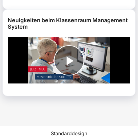
Neuigkeiten beim Klassenraum Management System übe
Neuigkeiten beim Klassenraum Management
System
Standarddesign