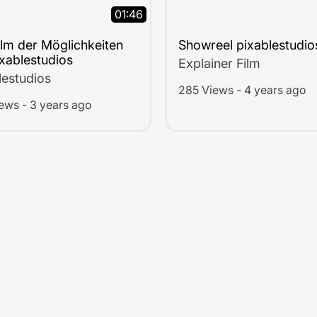
01:46
ilm der Möglichkeiten
Showreel pixablestudio
ixablestudios
Explainer Film
lestudios
285 Views - 4 years ago
ews - 3 years ago