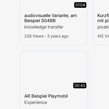
01:04
audiovisuelle Variante, am
Kurzf
Beispiel SG4BB
mit p
knowledge transfer
pixab
226 Views - 3 years ago
412 Vi
00:43
AR Beispiel Playmobil
Experience