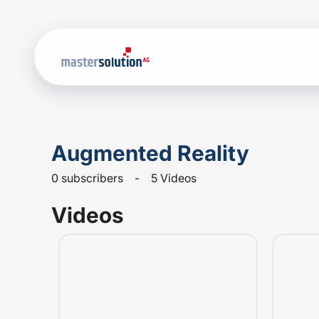
Skip to main content
Augmented Reality
0 subscribers
-
5 Videos
Videos